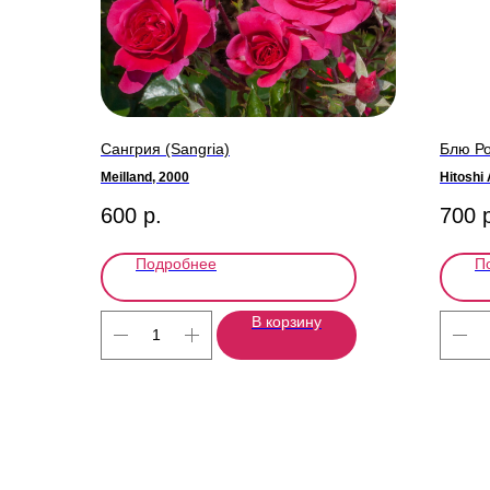
Сангрия (Sangria)
Блю Ро
Meilland, 2000
Hitoshi
600
р.
700
Подробнее
П
В корзину