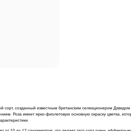
ный сорт, созданный известным британским селекционером Дэвидом 
ением. Роза имеет ярко-фиолетовую основную окраску цветка, кот
арактеристики.
ет от 10 до 12 сантиметров, что делает этот сорт очень эффектны