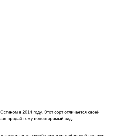
Остином в 2014 году. Этот сорт отличается своей
орая придаёт ему неповторимый вид.
м и заметным на клумбе или в контейнерной посадке.