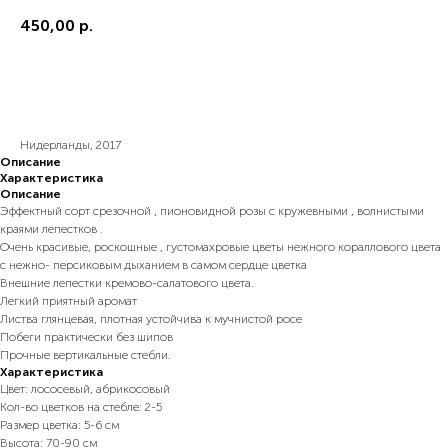
450,00
р.
В корзину
Нидерланды, 2017
Описание
Характеристика
Описание
Эффектный сорт срезочной , пионовидной розы с кружевными , волнистыми
краями лепестков .
Очень красивые, роскошные , густомахровые цветы нежного кораллового цвета
с нежно- персиковым дыханием в самом сердце цветка
Внешние лепестки кремово-салатового цвета.
Легкий приятный аромат
Листва глянцевая, плотная устойчива к мучнистой росе
Побеги практически без шипов
Прочные вертикальные стебли.
Характеристика
Цвет: лососевый, абрикосовый
Кол-во цветков на стебле: 2-5
Размер цветка: 5-6 см
Высота: 70-90 см