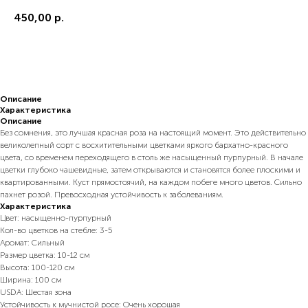
450,00
р.
В корзину
Описание
Характеристика
Описание
Без сомнения, это лучшая красная роза на настоящий момент. Это действительно
великолепный сорт с восхитительными цветками яркого бархатно-красного
цвета, со временем переходящего в столь же насыщенный пурпурный. В начале
цветки глубоко чашевидные, затем открываются и становятся более плоскими и
квартированными. Куст прямостоячий, на каждом побеге много цветов. Сильно
пахнет розой. Превосходная устойчивость к заболеваниям.
Характеристика
Цвет: насыщенно-пурпурный
Кол-во цветков на стебле: 3-5
Аромат: Сильный
Размер цветка: 10-12 см
Высота: 100-120 см
Ширина: 100 см
USDA: Шестая зона
Устойчивость к мучнистой росе: Очень хорошая