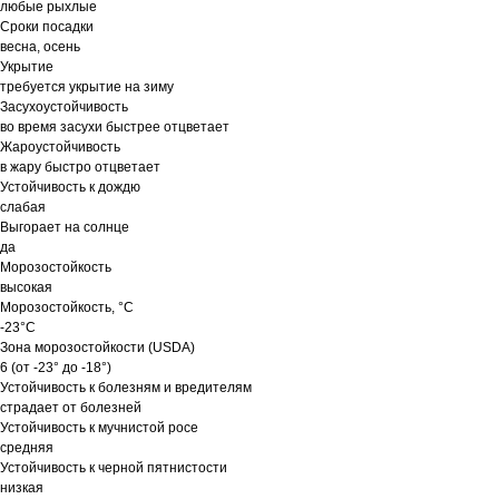
любые рыхлые
Сроки посадки
весна, осень
Укрытие
требуется укрытие на зиму
Засухоустойчивость
во время засухи быстрее отцветает
Жароустойчивость
в жару быстро отцветает
Устойчивость к дождю
слабая
Выгорает на солнце
да
Морозостойкость
высокая
Морозостойкость, °C
-23°C
Зона морозостойкости (USDA)
6 (от -23° до -18°)
Устойчивость к болезням и вредителям
страдает от болезней
Устойчивость к мучнистой росе
средняя
Устойчивость к черной пятнистости
низкая