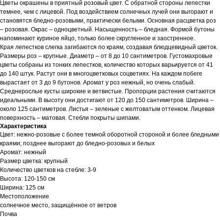
Цветы окрашены в приятный розовый цвет. С обратной стороны лепестки
темнее, чем с лицевой. Под воздействием солнечных лучей они выгорают и
становятся бледно-розовыми, практически белыми. Основная расцветка роз
– розовая. Окрас – одноцветный. Насыщенность – бледная. Формой бутоны
напоминают куриное яйцо, только более скругленное и заостренное.
Края лепестков слегка загибаются по краям, создавая блюдцевидный цветок.
Размеры роз – крупные. Диаметр – от 8 до 10 сантиметров. Густомахровые
цветы собраны из тонких лепестков, количество которых варьируется от 41
до 140 штук. Растут они в многоцветковых соцветиях. На каждом побеге
вырастает от 3 до 9 бутонов. Аромат у роз нежный, но очень слабый.
Среднерослые кусты широкие и ветвистые. Пропорции растения считаются
идеальными. В высоту они достигают от 120 до 150 сантиметров. Ширина –
около 125 сантиметров. Листья – зеленые с желтоватым оттенком. Лицевая
поверхность – матовая. Стебли покрыты шипами.
Характеристика
Цвет: нежно-розовые с более темной оборотной стороной и более бледными
краями; позднее выгорают до бледно-розовых и белых
Аромат: нежный
Размер цветка: крупный
Количество цветков на стебле: 3-9
Высота: 120-150 см
Ширина: 125 см
Местоположение
солнечное место, защищённое от ветров
Почва