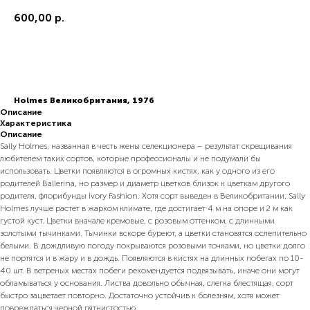
600,00
р.
В корзину
Holmes Великобритания, 1976
Описание
Характеристика
Описание
Sally Holmes, названная в честь жены селекционера – результат скрещивания
любителем таких сортов, которые профессионалы и не подумали бы
использовать. Цветки появляются в огромных кистях, как у одного из его
родителей Ballerina, но размер и диаметр цветков близок к цветкам другого
родителя, флорибунды Ivory Fashion. Хотя сорт выведен в Великобритании, Sally
Holmes лучше растет в жарком климате, где достигает 4 м на опоре и 2 м как
густой куст. Цветки вначале кремовые, с розовым оттенком, с длинными
золотыми тычинками. Тычинки вскоре буреют, а цветки становятся ослепительно
белыми. В дождливую погоду покрываются розовыми точками, но цветки долго
не портятся и в жару и в дождь. Появляются в кистях на длинных побегах по 10-
40 шт. В ветреных местах побеги рекомендуется подвязывать, иначе они могут
обламываться у основания. Листва довольно обычная, слегка блестящая, сорт
быстро зацветает повторно. Достаточно устойчив к болезням, хотя может
повреждаться черной пятнистостью.