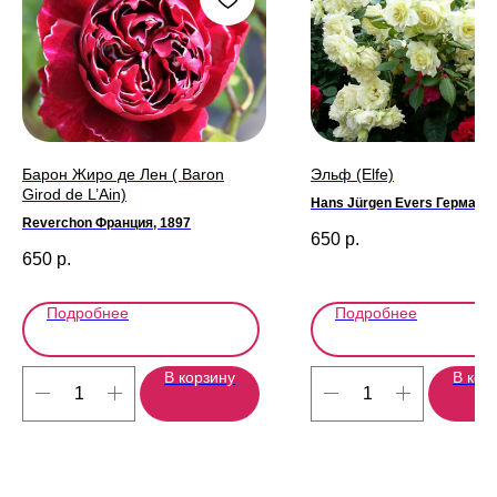
Барон Жиро де Лен ( Baron
Эльф (Elfe)
Girod de L’Ain)
Hans Jürgen Evers Германия
Reverchon Франция, 1897
650
р.
650
р.
Подробнее
Подробнее
В корзину
В кор