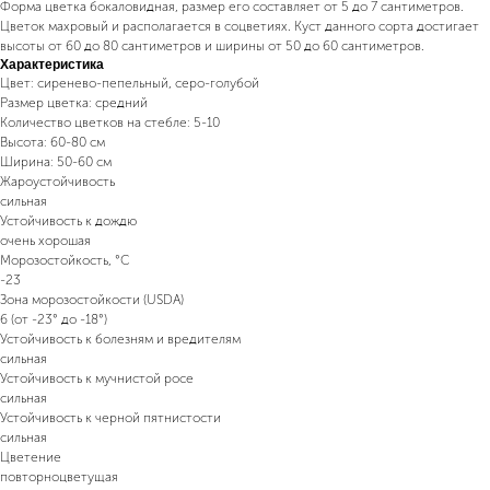
Форма цветка бокаловидная, размер его составляет от 5 до 7 сантиметров.
Цветок махровый и располагается в соцветиях. Куст данного сорта достигает
высоты от 60 до 80 сантиметров и ширины от 50 до 60 сантиметров.
Характеристика
Цвет: сиренево-пепельный, серо-голубой
Размер цветка: средний
Количество цветков на стебле: 5-10
Высота: 60-80 см
Ширина: 50-60 см
Жароустойчивость
сильная
Устойчивость к дождю
очень хорошая
Морозостойкость, °C
-23
Зона морозостойкости (USDA)
6 (от -23° до -18°)
Устойчивость к болезням и вредителям
сильная
Устойчивость к мучнистой росе
сильная
Устойчивость к черной пятнистости
сильная
Цветение
повторноцветущая