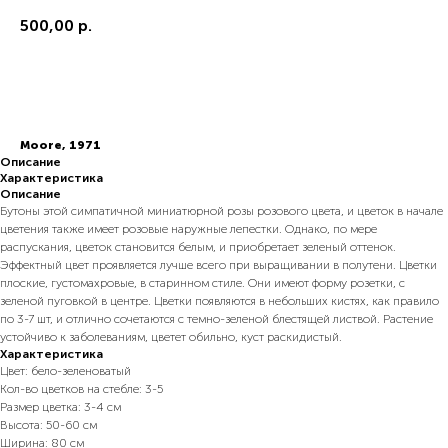
500,00
р.
В корзину
Moore, 1971
Описание
Характеристика
Описание
Бутоны этой симпатичной миниатюрной розы розового цвета, и цветок в начале
цветения также имеет розовые наружные лепестки. Однако, по мере
распускания, цветок становится белым, и приобретает зеленый оттенок.
Эффектный цвет проявляется лучше всего при выращивании в полутени. Цветки
плоские, густомахровые, в старинном стиле. Они имеют форму розетки, с
зеленой пуговкой в центре. Цветки появляются в небольших кистях, как правило
по 3-7 шт, и отлично сочетаются с темно-зеленой блестящей листвой. Растение
устойчиво к заболеваниям, цветет обильно, куст раскидистый.
Характеристика
Цвет: бело-зеленоватый
Кол-во цветков на стебле: 3-5
Размер цветка: 3-4 см
Высота: 50-60 см
Ширина: 80 см