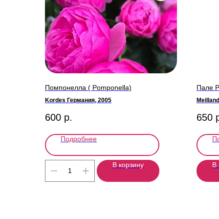
Помпонелла ( Pomponella)
Пале Р
Kordes Германия, 2005
Meillan
600
р.
650
Подробнее
П
В корзину
В