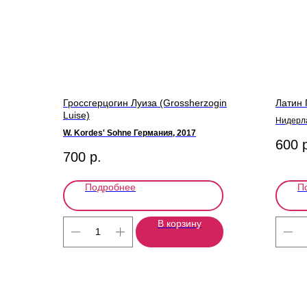
Гроссгерцогин Луиза (Grossherzogin
Латин 
Luise)
Нидерл
W. Kordes' Sohne Германия, 2017
600
700
р.
Подробнее
П
В корзину