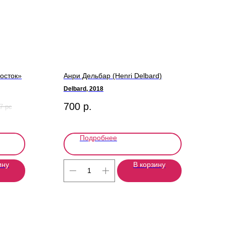
осток»
Анри Дельбар (Henri Delbard)
Delbard, 2018
700
р.
7 pc
Подробнее
ину
В корзину