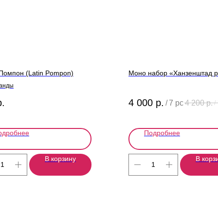
Помпон (Latin Pompon)
Моно набор «Ханзенштад р
анды
р.
4 000
р.
/
7 pc
4 200
р.
/
одробнее
Подробнее
В корзину
В корз