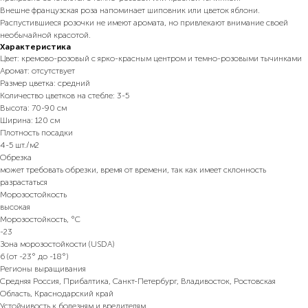
Внешне французская роза напоминает шиповник или цветок яблони.
Распустившиеся розочки не имеют аромата, но привлекают внимание своей
необычайной красотой.
Характеристика
Цвет: кремово-розовый с ярко-красным центром и темно-розовыми тычинками
Аромат: отсутствует
Размер цветка: средний
Количество цветков на стебле: 3-5
Высота: 70-90 см
Ширина: 120 см
Плотность посадки
4-5 шт./м2
Обрезка
может требовать обрезки, время от времени, так как имеет склонность
разрастаться
Морозостойкость
высокая
Морозостойкость, °C
-23
Зона морозостойкости (USDA)
6 (от -23° до -18°)
Регионы выращивания
Средняя Россия, Прибалтика, Санкт-Петербург, Владивосток, Ростовская
Область, Краснодарский край
Устойчивость к болезням и вредителям