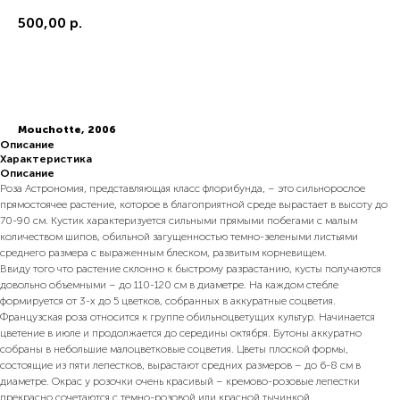
500,00
р.
В корзину
Mouchotte, 2006
Описание
Характеристика
Описание
Роза Астрономия, представляющая класс флорибунда, – это сильнорослое
прямостоячее растение, которое в благоприятной среде вырастает в высоту до
70-90 см. Кустик характеризуется сильными прямыми побегами с малым
количеством шипов, обильной загущенностью темно-зелеными листьями
среднего размера с выраженным блеском, развитым корневищем.
Ввиду того что растение склонно к быстрому разрастанию, кусты получаются
довольно объемными – до 110-120 см в диаметре. На каждом стебле
формируется от 3-х до 5 цветков, собранных в аккуратные соцветия.
Французская роза относится к группе обильноцветущих культур. Начинается
цветение в июле и продолжается до середины октября. Бутоны аккуратно
собраны в небольшие малоцветковые соцветия. Цветы плоской формы,
состоящие из пяти лепестков, вырастают средних размеров – до 6-8 см в
диаметре. Окрас у розочки очень красивый – кремово-розовые лепестки
прекрасно сочетаются с темно-розовой или красной тычинкой.