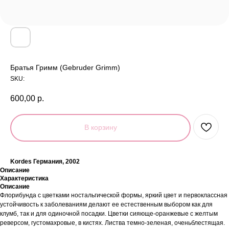
Братья Гримм (Gebruder Grimm)
SKU:
600,00
р.
В корзину
Kordes Германия, 2002
Описание
Характеристика
Описание
Флорибунда с цветками ностальгической формы, яркий цвет и первоклассная
устойчивость к заболеваниям делают ее естественным выбором как для
клумб, так и для одиночной посадки. Цветки сияюще-оранжевые с желтым
реверсом, густомахровые, в кистях. Листва темно-зеленая, оченьблестящая.