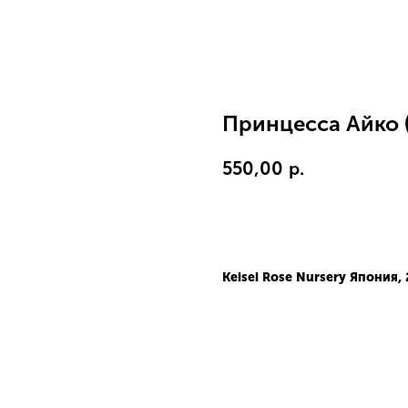
Принцесса Айко (
550,00
р.
В корзину
Keisei Rose Nursery Япония,