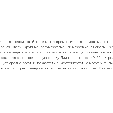
вет, ярко-персиковый, оттеняется кремовыми и коралловыми оттен
еленая. Цветки крупные, полумахровые или махровые, в небольших 
честь наследной японской принцессы и в переводе означает «возлю
м, сохраняя свою прекрасную форму. Длина цветоноса 40-60 см, роз
. Куст средне-рослый, показатели зимостойкости не могут быть вы
рытия. Сорт рекомендуется компоновать с сортами Juliet, Princess