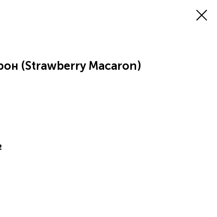
он (Strawberry Macaron)
2