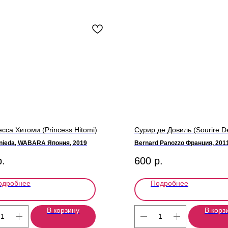
сса Хитоми (Princess Hitomi)
Сурир де Довиль (Sourire De
unieda, WABARA Япония, 2019
Bernard Panozzo Франция, 201
р.
600
р.
одробнее
Подробнее
В корзину
В корз