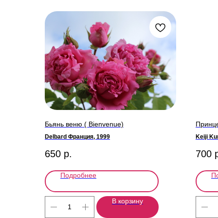
Бьянь веню ( Bienvenue)
Принце
Delbard Франция, 1999
Keiji K
650
р.
700
Подробнее
П
В корзину