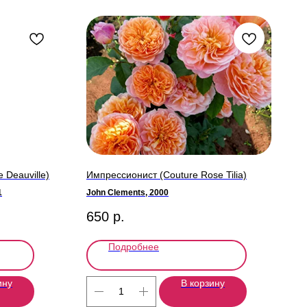
 Deauville)
Импрессионист (Couture Rose Tilia)
1
John Clements, 2000
650
р.
Подробнее
ину
В корзину