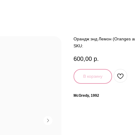
Орандж энд Лемон (Oranges a
SKU:
600,00
р.
В корзину
McGredy, 1992