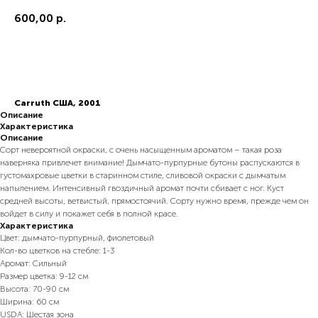
600,00
р.
В корзину
Carruth США, 2001
Описание
Характеристика
Описание
Сорт невероятной окраски, с очень насыщенным ароматом – такая роза
наверняка привлечет внимание! Дымчато-пурпурные бутоны распускаются в
густомахровые цветки в старинном стиле, сливовой окраски с дымчатым
напылением. Интенсивный гвоздичный аромат почти сбивает с ног. Куст
средней высоты, ветвистый, прямостоячий. Сорту нужно время, прежде чем он
войдет в силу и покажет себя в полной красе.
Характеристика
Цвет: дымчато-пурпурный, фиолетовый
Кол-во цветков на стебле: 1-3
Аромат: Сильный
Размер цветка: 9-12 см
Высота: 70-90 см
Ширина: 60 см
USDA: Шестая зона