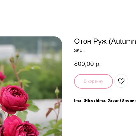
Отон Руж (Autumn
SKU:
800,00
р.
В корзину
Imai (Hiroshima, Japan) Япони