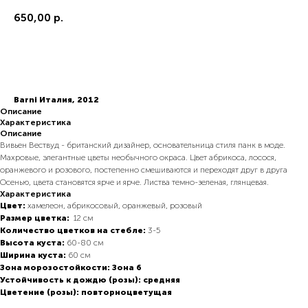
650,00
р.
В корзину
Barni Италия, 2012
Описание
Характеристика
Описание
Вивьен Вествуд - британский дизайнер, основательница стиля панк в моде.
Махровые, элегантные цветы необычного окраса. Цвет абрикоса, лосося,
оранжевого и розового, постепенно смешиваются и переходят друг в друга
Осенью, цвета становятся ярче и ярче. Листва темно-зеленая, глянцевая.
Характеристика
Цвет:
хамелеон, абрикосовый, оранжевый, розовый
Размер цветка:
12 см
Количество цветков на стебле:
3-5
Высота куста:
60-80 см
Ширина куста:
60 см
Зона морозостойкости: Зона 6
Устойчивость к дождю (розы): средняя
Цветение (розы): повторноцветущая