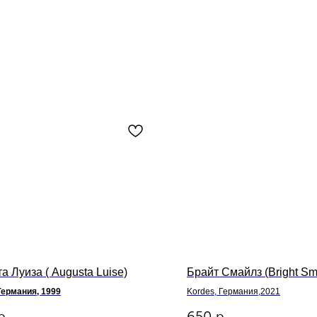
а Луиза ( Augusta Luise)
Брайт Смайлз (Bright Sm
Германия, 1999
Kordes, Германия,2021
р.
650
р.