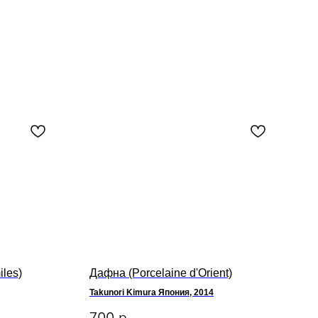
iles)
Дафна (Porcelaine d'Orient)
Takunori Kimura Япония, 2014
700
р.