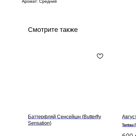
Аромат: Средний
Смотрите также
Баттерфляй Сенсейшн (Butterfly
Август
Sensation)
Tantau 
600