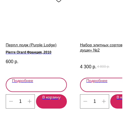
Перпл лодж (Purple Lodge)
Набор элитных сортов ро
души» №2
Pierre Orard Франция, 2010
600
р.
4 300
р.
4 800
р.
Подробнее
Подробнее
В корзину
В кор