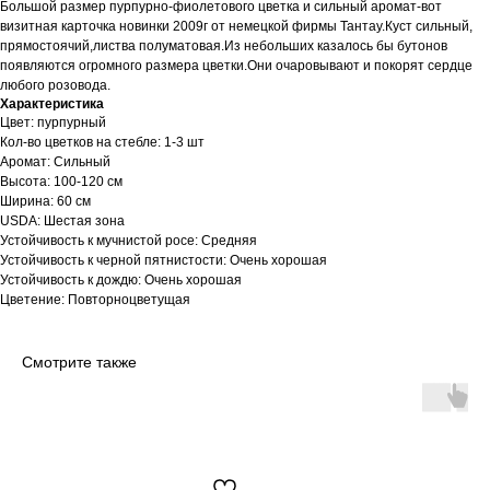
Большой размер пурпурно-фиолетового цветка и сильный аромат-вот
визитная карточка новинки 2009г от немецкой фирмы Тантау.Куст сильный,
прямостоячий,листва полуматовая.Из небольших казалось бы бутонов
появляются огромного размера цветки.Они очаровывают и покорят сердце
любого розовода.
Характеристика
Цвет: пурпурный
Кол-во цветков на стебле: 1-3 шт
Аромат: Сильный
Высота: 100-120 см
Ширина: 60 см
USDA: Шестая зона
Устойчивость к мучнистой росе: Средняя
Устойчивость к черной пятнистости: Очень хорошая
Устойчивость к дождю: Очень хорошая
Цветение: Повторноцветущая
Смотрите также