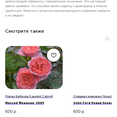
демонстрирует серединку с прекрасными тычинками. Это настоящий
цветок-хамелеон: он способен менять окраску и даже форму в течение
одного дня. Лепестки с атласным напылением долго сохраняют свежесть
и не увядают.
Смотрите также
Лоран Каброль (Laurent Cabrol)
Спешиал мемориз (Special M
Massad Франция, 2009
John Ford Новая Зеланди
600
р.
600
р.