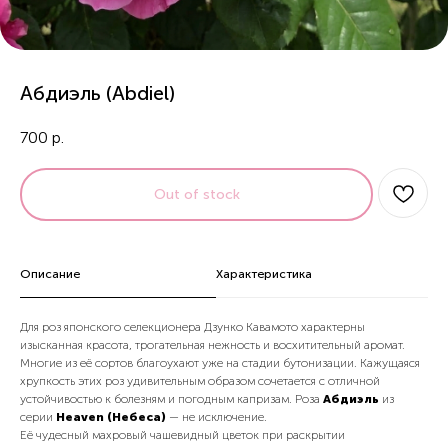
Абдиэль (Abdiel)
700
р.
Out of stock
Описание
Характеристика
Для роз японского селекционера Дзунко Кавамото характерны
изысканная красота, трогательная нежность и восхитительный аромат.
Многие из её сортов благоухают уже на стадии бутонизации. Кажущаяся
хрупкость этих роз удивительным образом сочетается с отличной
устойчивостью к болезням и погодным капризам. Роза
Абдиэль
из
серии
Heaven (Небеса)
— не исключение.
Её чудесный махровый чашевидный цветок при раскрытии