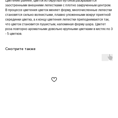
Цветение раннее, цветок из округлых бутонов раскрывается
заостренными внешними лепестками с плотно закрученным центром.
В процессе цветения цветок меняет форму, многочисленные лепестки
становятся сильно волнистыми, плавно уложенными вокруг приятной
серединки цветка, а к концу цветения лепестки приподнимаются так,
что цветок становится пушистым, напоминая форму шара. Цветет
роза повторно ароматными довольно крупными цветками в кистях по 3
- 5 цветков.
Смотрите также