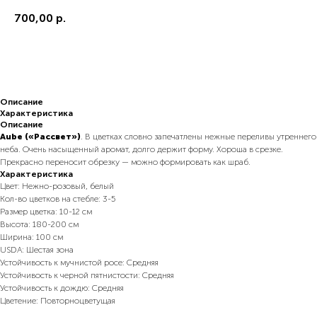
700,00
р.
В корзину
Описание
Характеристика
Описание
Aube («Рассвет»)
. В цветках словно запечатлены нежные переливы утреннего
неба. Очень насыщенный аромат, долго держит форму. Хороша в срезке.
Прекрасно переносит обрезку — можно формировать как шраб.
Характеристика
Цвет: Нежно-розовый, белый
Кол-во цветков на стебле: 3-5
Размер цветка: 10-12 см
Высота: 180-200 см
Ширина: 100 см
USDA: Шестая зона
Устойчивость к мучнистой росе: Средняя
Устойчивость к черной пятнистости: Средняя
Устойчивость к дождю: Средняя
Цветение: Повторноцветущая