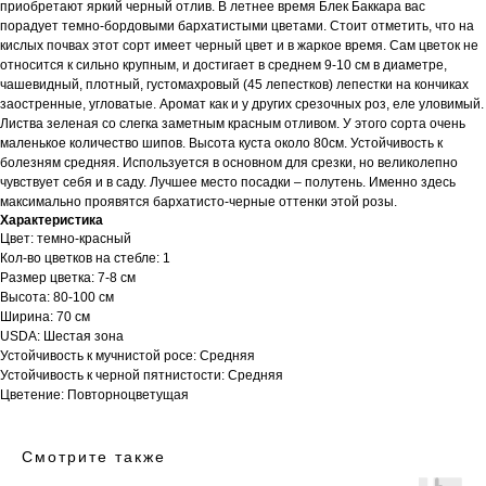
приобретают яркий черный отлив. В летнее время Блек Баккара вас
порадует темно-бордовыми бархатистыми цветами. Стоит отметить, что на
кислых почвах этот сорт имеет черный цвет и в жаркое время. Сам цветок не
относится к сильно крупным, и достигает в среднем 9-10 см в диаметре,
чашевидный, плотный, густомахровый (45 лепестков) лепестки на кончиках
заостренные, угловатые. Аромат как и у других срезочных роз, еле уловимый.
Листва зеленая со слегка заметным красным отливом. У этого сорта очень
маленькое количество шипов. Высота куста около 80см. Устойчивость к
болезням средняя. Используется в основном для срезки, но великолепно
чувствует себя и в саду. Лучшее место посадки – полутень. Именно здесь
максимально проявятся бархатисто-черные оттенки этой розы.
Характеристика
Цвет: темно-красный
Кол-во цветков на стебле: 1
Размер цветка: 7-8 см
Высота: 80-100 см
Ширина: 70 см
USDA: Шестая зона
Устойчивость к мучнистой росе: Средняя
Устойчивость к черной пятнистости: Средняя
Цветение: Повторноцветущая
Смотрите также