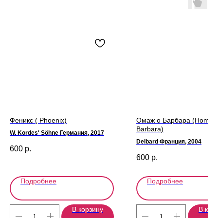
Феникс ( Phoenix)
Омаж о Барбара (Homma
Barbara)
W. Kordes' Söhne Германия, 2017
Delbard Франция, 2004
600
р.
600
р.
Подробнее
Подробнее
В корзину
В кор