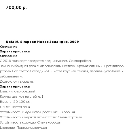
700,00
р.
В корзину
Nola M. Simpson Новая Зеландия, 2009
Описание
Характеристика
Описание
С 2016 года сорт продается под названием Cosmopolitan.
Чайно-гибридная роза с классическим цветком. Аромат сильный. Цвет лилово-
розовый со светлой серединой. Листва крупная, темная, плотная- устойчива к
заболеваниям.
Долго стоит в срезке.
Характеристика
Цвет: лилово-розовый
Кол-во цветков на стебле: 1
Высота: 80-100 см
USDA: Шестая зона
Устойчивость к мучнистой росе: Очень хорошая
Устойчивость к черной пятнистости: Очень хорошая
Устойчивость к дождю: Очень хорошая
Цветение: Повторноцветущая