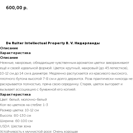
600,00
р.
В корзину
De Ruiter Intellectual Property B. V. Нидерланды
Описание
Характеристика
Описание
Нежные, махровые, обладающие чувственным ароматом цветки завораживают
ещё и своей идеальной формой. Цветок крупный, махровый (до 45 лепестков),
10-12 см до 14 см в диаметре. Медленно распускается из красивого высокого,
плотного бутона высотой 7-8 см и долго держится. Роза практически никогда не
раскрывается полностью, пряча свою серединку. Старея, цветок выгорает и
вызывает ассоциацию с бумажной его копией.
Характеристика
Цвет: белый, молочно-белый
Кол-во цветков на стебле: 1-3
Размер цветка: 10-12 см
Высота: 80-130 см
Ширина: 60-100 см
USDA: Шестая зона
Устойчивость к мучнистой росе: Очень хорошая