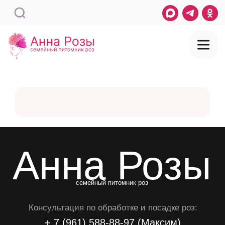
Анна Розы
семейный питомник роз
Консультация по обработке и посадке роз:
+ 7 (961) 588-88-97 (Максим)
Телефон для заказа
+7 (909) 444-83-87 (Анна)
Электронная почта
mail@annaroz.ru