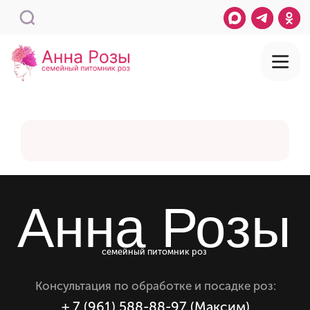
Анна Розы
семейный питомник роз
Консультация по обработке и посадке роз:
+ 7 (961) 588-88-97 (Максим)
Телефон для заказа
+7 (909) 444-83-87 (Анна)
Электронная почта
mail@annaroz.ru