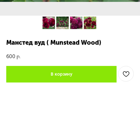
Манстед вуд ( Munstead Wood)
600
р.
В корзину