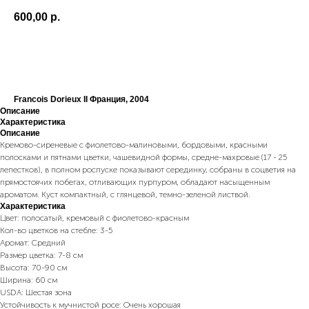
600,00
р.
В корзину
Francois Dorieux II Франция, 2004
Описание
Характеристика
Описание
Кремово-сиреневые с фиолетово-малиновыми, бордовыми, красными
полосками и пятнами цветки, чашевидной формы, средне-махровые (17 - 25
лепестков), в полном роспуске показывают серединку, собраны в соцветия на
прямостоячих побегах, отливающих пурпуром, обладают насыщенным
ароматом. Куст компактный, с глянцевой, темно-зеленой листвой.
Характеристика
Цвет: полосатый, кремовый с фиолетово-красным
Кол-во цветков на стебле: 3-5
Аромат: Средний
Размер цветка: 7-8 см
Высота: 70-90 см
Ширина: 60 см
USDA: Шестая зона
Устойчивость к мучнистой росе: Очень хорошая